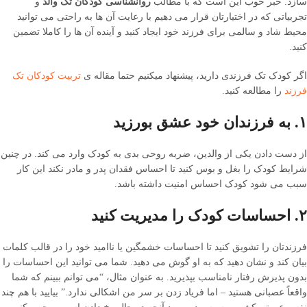
سازد. خبر خوب این است که با مطالب
روانشناسی کودکان تک والد
و
تجربیاتی که در اختیارتان قرار می دهیم با رعایت آن ها به راحتی می توانید
محیط شاد و سالمی برای فرزند خود ایجاد کنید و آینده آن ها را کاملا تضمین
کنید.
اگر کودک تک فرزندی دارید، پیشنهاد میکنیم حتما مقاله ی
تربیت کودکان تک
فرزند
را مطالعه کنید.
۱. به فرزندان خود عشق بورزید‎‎
از دست دادن یکی از والدین، ضربه روحی بدی به کودک وارد می کند. در چنین
شرایط کودک را بغل و بوس کنید تا احساس فقدان پدر و مادر نکند این کار
سبب می شود کودک احساس امنیت داشته باشد.
۲. احساسات کودک را مدیریت کنید
فرزندتان را تشویق کنید تا احساسات خشمگین یا ناامید خود را در قالب کلمات
بیان کند و نشان دهید که به او گوش می دهید. شما می توانید این احساسات را
بدون پذیرش رفتار نامناسب بپذیرید. به عنوان مثال، “می توانم ببینم که شما
واقعاً عصبانی هستید – اما فریاد زدن بر سر من اشکالی ندارد.” بیایید با هم چند