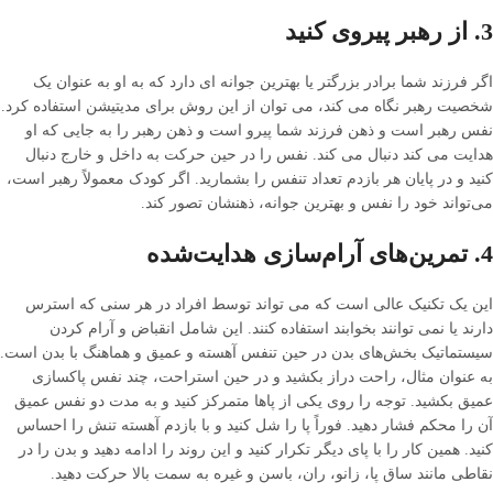
3. از رهبر پیروی کنید
اگر فرزند شما برادر بزرگتر یا بهترین جوانه ای دارد که به او به عنوان یک
شخصیت رهبر نگاه می کند، می توان از این روش برای مدیتیشن استفاده کرد.
نفس رهبر است و ذهن فرزند شما پیرو است و ذهن رهبر را به جایی که او
هدایت می کند دنبال می کند. نفس را در حین حرکت به داخل و خارج دنبال
کنید و در پایان هر بازدم تعداد تنفس را بشمارید. اگر کودک معمولاً رهبر است،
می‌تواند خود را نفس و بهترین جوانه، ذهنشان تصور کند.
4. تمرین‌های آرام‌سازی هدایت‌شده
این یک تکنیک عالی است که می تواند توسط افراد در هر سنی که استرس
دارند یا نمی توانند بخوابند استفاده کنند. این شامل انقباض و آرام کردن
سیستماتیک بخش‌های بدن در حین تنفس آهسته و عمیق و هماهنگ با بدن است.
به عنوان مثال، راحت دراز بکشید و در حین استراحت، چند نفس پاکسازی
عمیق بکشید. توجه را روی یکی از پاها متمرکز کنید و به مدت دو نفس عمیق
آن را محکم فشار دهید. فوراً پا را شل کنید و با بازدم آهسته تنش را احساس
کنید. همین کار را با پای دیگر تکرار کنید و این روند را ادامه دهید و بدن را در
نقاطی مانند ساق پا، زانو، ران، باسن و غیره به سمت بالا حرکت دهید.