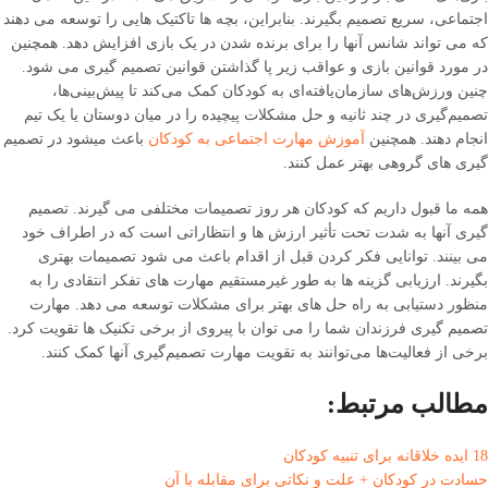
اجتماعی، سریع تصمیم بگیرند. بنابراین، بچه ها تاکتیک هایی را توسعه می دهند
که می تواند شانس آنها را برای برنده شدن در یک بازی افزایش دهد. همچنین
در مورد قوانین بازی و عواقب زیر پا گذاشتن قوانین تصمیم گیری می شود.
چنین ورزش‌های سازمان‌یافته‌ای به کودکان کمک می‌کند تا پیش‌بینی‌ها،
تصمیم‌گیری در چند ثانیه و حل مشکلات پیچیده را در میان دوستان یا یک تیم
انجام دهند. همچنین
آموزش مهارت اجتماعی به کودکان
باعث میشود در تصمیم
گیری های گروهی بهتر عمل کنند.
همه ما قبول داریم که کودکان هر روز تصمیمات مختلفی می گیرند. تصمیم
گیری آنها به شدت تحت تأثیر ارزش ها و انتظاراتی است که در اطراف خود
می بینند. توانایی فکر کردن قبل از اقدام باعث می شود تصمیمات بهتری
بگیرند. ارزیابی گزینه ها به طور غیرمستقیم مهارت های تفکر انتقادی را به
منظور دستیابی به راه حل های بهتر برای مشکلات توسعه می دهد. مهارت
تصمیم گیری فرزندان شما را می توان با پیروی از برخی تکنیک ها تقویت کرد.
برخی از فعالیت‌ها می‌توانند به تقویت مهارت تصمیم‌گیری آنها کمک کنند.
مطالب مرتبط:
18 ایده خلاقانه برای تنبیه کودکان
حسادت در کودکان + علت و نکاتی برای مقابله با آن