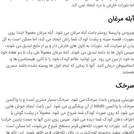
اما بثورات خارش یا درد ایجاد نمی کند.
آبله مرغان
ویروس واریسلا زوستر باعث آبله مرغان می شود. آبله مرغان معمولاً ابتدا روی
صورت، قفسه سینه و پشت کودک شما راش ایجاد می کند، اما ممکن است به کل
بدن او سرایت کند. بثورات به تاول های خارش دار و پر از مایع تبدیل می شوند،
سپس تاول ها به دلمه تبدیل می شوند. آبله مرغان معمولاً طی یک تا دو هفته خود
به خود از بین می رود. می توانید علائم کودک خود را با آنتی هیستامین ها و
استامینوفن درمان کنید. آنها تا زمانی که تمام تاول ها پوسته نشده باشند مسری
هستند.
سرخک
موربیلی ویروس باعث سرخک می شود. سرخک بسیار مسری است و با واکسن
سرخک یا واکسن MMR از آن پیشگیری می شود. این باعث ایجاد جوش هایی
می شود که روی صورت کودک شما شروع می شود. معمولاً در پشت گوش یا
اطراف دهان کودک شما دیده می شود. سپس روی بدن آنها به سمت پایین حرکت
می کند. بثورات به صورت لکه‌های قرمز مسطح شروع می‌شوند، اما ممکن است
لکه‌های سفید برجسته کوچک‌تری در بالای لکه‌های قرمز ظاهر شوند. این لکه ها