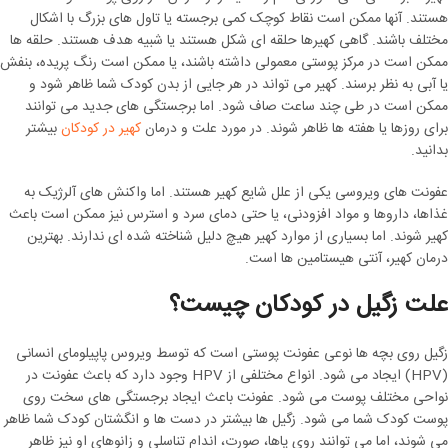
هستند. آنها ممکن است نقاط کوچک کمی برجسته یا تاول های بزرگ با اشکال
مختلف باشند. گاهی کهیرها حلقه ای شکل هستند یا شبیه هدف هستند. حلقه ها
ممکن است در مرکز پوستی معمولی داشته باشند، یا ممکن است رنگ پریده، بنفش
یا آبی به نظر برسند. کهیر می تواند در هر جایی از بدن کودک شما ظاهر شود و
ممکن است در طی چند ساعت صاف شود. اما برجستگی های جدید می توانند
برای روزها یا هفته ها ظاهر شوند. در مورد علت و درمان
کهیر در کودکان
بیشتر
بدانید.
عفونت های ویروسی یکی از علل شایع کهیر هستند. اما واکنش های آلرژیک به
غذاها، داروها و مواد افزودنی، یا حتی دمای سرد و استرس نیز ممکن است باعث
کهیر شوند. اما بسیاری از موارد کهیر هیچ دلیل شناخته شده ای ندارند. بهترین
درمان کهیر، آنتی هیستامین ها است.
علت زگیل در کودکان چیست؟
زگیل روی بچه ها نوعی عفونت پوستی است که توسط ویروس پاپیلومای انسانی
(HPV) ایجاد می شود. انواع مختلفی از HPV وجود دارد که باعث عفونت در
نواحی مختلف پوست می شود. عفونت باعث ایجاد برجستگی های سخت روی
پوست کودک شما می شود. زگیل ها بیشتر در دست ها و انگشتان کودک شما ظاهر
می شوند، اما می توانند روی پاها، صورت، اندام تناسلی و زانوهای او نیز ظاهر