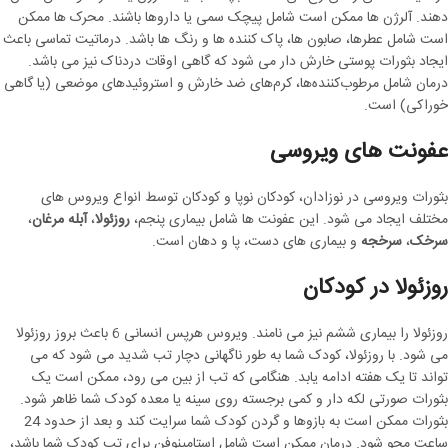
دهند. آلرژن ها ممکن است شامل پیچک سمی یا داروها باشند. محرک ها ممکن
است شامل عطرها، صابون ها، پاک کننده ها و رنگ ها باشد. درماتیت تماسی باعث
ایجاد بثورات پوستی خارش دار می شود که گاهی اوقات دردناک نیز می باشد.
درمان شامل مرطوب‌کننده‌ها، کرم‌های ضد خارش و استروئیدهای موضعی (یا گاهی
خوراکی) است.
عفونت های ویروسی
بثورات ویروسی در نوزادان، کودکان نوپا و کودکان توسط انواع ویروس های
مختلف ایجاد می شود. این عفونت ها شامل بیماری پنجم،
روزئولا
،
آبله مرغان
،
سرخک
،
سرخجه
و بیماری های دست، پا و دهان است.
روزئولا در کودکان
روزئولا را بیماری ششم نیز می نامند. ویروس هرپس انسانی 6 باعث بروز روزئولا
می شود. با روزئولا، کودک شما به طور ناگهانی دچار تب شدید می شود که می
تواند تا یک هفته ادامه یابد. هنگامی که تب از بین می رود، ممکن است یک
بثورات صورتی لکه دار و کمی برجسته روی سینه یا معده کودک شما ظاهر شود.
بثورات ممکن است به بازوها و گردن کودک شما سرایت کند و بعد از حدود 24
ساعت محو شود. درمان ممکن است شامل استامینوفن برای تب کودک شما باشد،