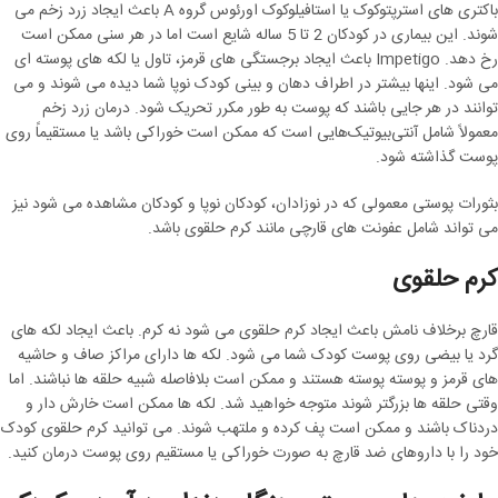
باکتری های استرپتوکوک یا استافیلوکوک اورئوس گروه A باعث ایجاد زرد زخم می
شوند. این بیماری در کودکان 2 تا 5 ساله شایع است اما در هر سنی ممکن است
رخ دهد. Impetigo باعث ایجاد برجستگی های قرمز، تاول یا لکه های پوسته ای
می شود. اینها بیشتر در اطراف دهان و بینی کودک نوپا شما دیده می شوند و می
توانند در هر جایی باشند که پوست به طور مکرر تحریک شود. درمان زرد زخم
معمولاً شامل آنتی‌بیوتیک‌هایی است که ممکن است خوراکی باشد یا مستقیماً روی
پوست گذاشته شود.
بثورات پوستی معمولی که در نوزادان، کودکان نوپا و کودکان مشاهده می شود نیز
می تواند شامل عفونت های قارچی مانند کرم حلقوی باشد.
کرم حلقوی
قارچ برخلاف نامش باعث ایجاد کرم حلقوی می شود نه کرم. باعث ایجاد لکه های
گرد یا بیضی روی پوست کودک شما می شود. لکه ها دارای مراکز صاف و حاشیه
های قرمز و پوسته پوسته هستند و ممکن است بلافاصله شبیه حلقه ها نباشند. اما
وقتی حلقه ها بزرگتر شوند متوجه خواهید شد. لکه ها ممکن است خارش دار و
دردناک باشند و ممکن است پف کرده و ملتهب شوند. می توانید کرم حلقوی کودک
خود را با داروهای ضد قارچ به صورت خوراکی یا مستقیم روی پوست درمان کنید.