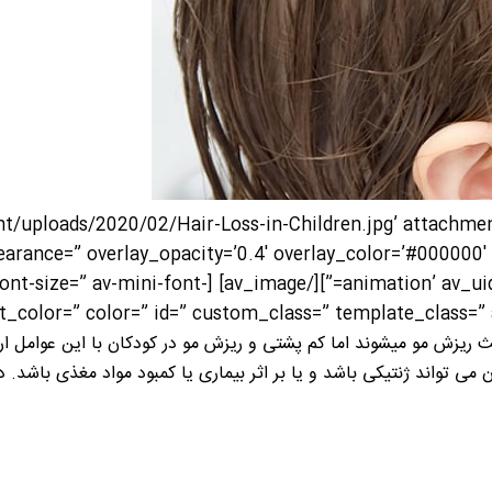
/uploads/2020/02/Hair-Loss-in-Children.jpg’ attachment=
earance=” overlay_opacity=’0.4′ overlay_color=’#000000′ 
ium-font-size=” av-small-font-size=” av-mini-font-
عث ریزش مو میشوند اما کم پشتی و ریزش مو در کودکان با این عوامل
ن می تواند ژنتیکی باشد و یا بر اثر بیماری یا کمبود مواد مغذی باش