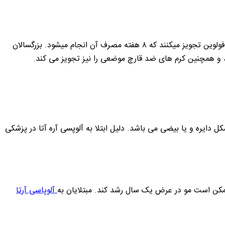
بهتر است برای درمان عفونت قارچ حتماً به پزشک پوست و مو مراجعه کنید. اما بیشتر موارد پزشکان دارویی خوراکی ضد قارچی به نام گریزئوفولوین تجویز میکنند که ۸ هفته مصرف آن انجام میشود. بزرگسالان
 دایره و یا بیضی می باشد. دلیل ابتلا به آلوپسی آره آتا در پزشکی
ممکن است مو در عرض یک سال رشد کند. مبتلایان به
آلوپاسی آرتا