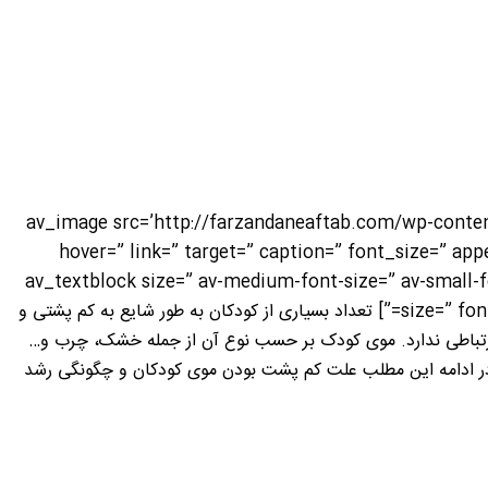
[av_image src=’http://farzandaneaftab.com/wp-content
hover=” link=” target=” caption=” font_size=” app
animation’ av_uid=’av-k6ny3328′ id=” custom_class=” admin_preview_bg=”][/av_image] [av_textblock size=” av-med
size=” font_color=” color=” id=” custom_class=” template_class=” av_uid=’av-k6nyl5l9′ sc_version=’1.0′ admin_preview_bg=”] تعداد بسیاری از کودکان به طور شایع به کم پشتی و
 ارتباطی ندارد. موی کودک بر حسب نوع آن از جمله خشک، چرب و…
د. در ادامه این مطلب علت کم پشت بودن موی کودکان و چگونگی رشد