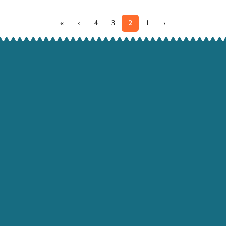
»
›
4
3
2
1
‹